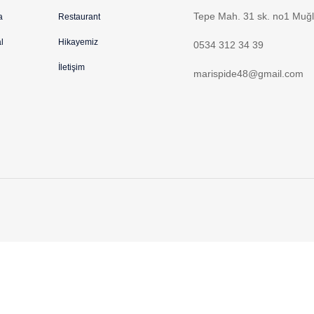
Tepe Mah. 31 sk. no1 Muğ
a
Restaurant
l
Hikayemiz
0534 312 34 39
İletişim
marispide48@gmail.com