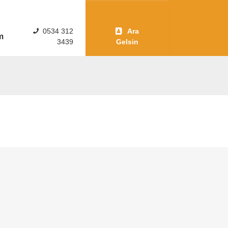
0534 312
Ara
im
3439
Gelsin